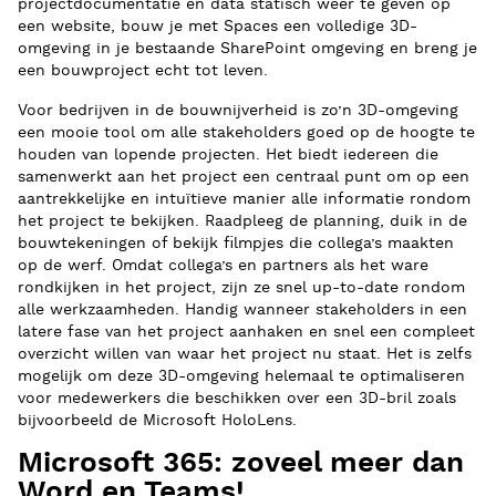
projectdocumentatie en data statisch weer te geven op
een website, bouw je met Spaces een volledige 3D-
omgeving in je bestaande SharePoint omgeving en breng je
een bouwproject echt tot leven.
Voor bedrijven in de bouwnijverheid is zo’n 3D-omgeving
een mooie tool om alle stakeholders goed op de hoogte te
houden van lopende projecten. Het biedt iedereen die
samenwerkt aan het project een centraal punt om op een
aantrekkelijke en intuïtieve manier alle informatie rondom
het project te bekijken. Raadpleeg de planning, duik in de
bouwtekeningen of bekijk filmpjes die collega’s maakten
op de werf. Omdat collega’s en partners als het ware
rondkijken in het project, zijn ze snel up-to-date rondom
alle werkzaamheden. Handig wanneer stakeholders in een
latere fase van het project aanhaken en snel een compleet
overzicht willen van waar het project nu staat. Het is zelfs
mogelijk om deze 3D-omgeving helemaal te optimaliseren
voor medewerkers die beschikken over een 3D-bril zoals
bijvoorbeeld de Microsoft HoloLens.
Microsoft 365: zoveel meer dan
Word en Teams!