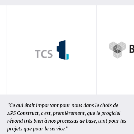
« Cinq entreprises ayant chacune leur propre
"Ce qui était important pour nous dans le choix de
méthode de travail, huit unités commerciales et 650
4PS Construct, c'est, premièrement, que le progiciel
employés, nous avons dû rassembler tout cela dans un
répond très bien à nos processus de base, tant pour les
seul progiciel de gestion intégré. Toutes les pièces
projets que pour le service."