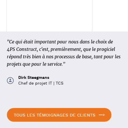
« Cinq entreprises ayant chacune leur propre
"Ce qui était important pour nous dans le choix de
méthode de travail, huit unités commerciales et 650
4PS Construct, c'est, premièrement, que le progiciel
employés, nous avons dû rassembler tout cela dans un
répond très bien à nos processus de base, tant pour les
seul progiciel de gestion intégré. Toutes les pièces
projets que pour le service."
séparées devaient se fondre en une seule. Un défi,
Dirk Steegmans
mais MOBIX l'a relevé avec 4PS »
Chef de projet IT | TCS
Alain Lodewijckx
Responsable ERP chez MOBIX
TOUS LES TÉMOIGNAGES DE CLIENTS