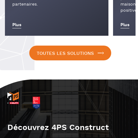
partenaires.
maison 
positive
Plus
Plus
TOUTES LES SOLUTIONS
Découvrez 4PS Construct