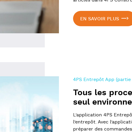
articles dans 4PS Constru
EN SAVOIR PLUS
4PS Entrepôt App (partie
Tous les proce
seul environn
L’application 4PS Entrepô
l’entrepôt. Avec l’applic
préparer des commandes.