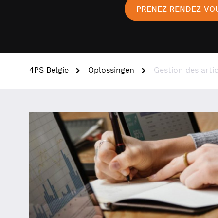
PRENEZ RENDEZ-VO
4PS België
Oplossingen
Gestion des artic