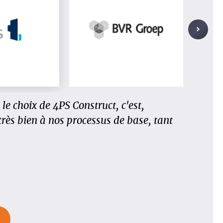
propre méthode de travail, huit unités
le choix de 4PS Construct, c'est,
ons dû rassembler tout cela dans un
rès bien à nos processus de base, tant
s les pièces séparées devaient se fondre
relevé avec 4PS »