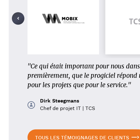
« Cinq entreprises ayant chacune leur 
"Ce qui était important pour nous dans 
commerciales et 650 employés, nous av
premièrement, que le progiciel répond t
seul progiciel de gestion intégré. Toute
pour les projets que pour le service."
en une seule. Un défi, mais MOBIX l'a 
Dirk Steegmans
Chef de projet IT | TCS
Alain Lodewijckx
Responsable ERP chez MOBIX
TOUS LES TÉMOIGNAGES DE CLIENTS