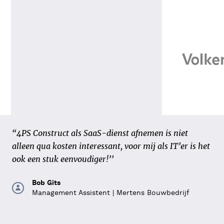
"Be-Sync weet goed hoe wij werken. Hierdoor is het
“4PS Construct als SaaS-dienst afnemen is niet
mogelijk om samen een Power App in ongeveer zes
alleen qua kosten interessant, voor mij als IT’er is het
weken te ontwikkelen. Veel sneller dan een
ook een stuk eenvoudiger!’’
traditionele maatwerk-app.”
Bob Gits
Management Assistent | Mertens Bouwbedrijf
Jurian Borst
Strategisch Informatiemanager | Van 't Hek Groep