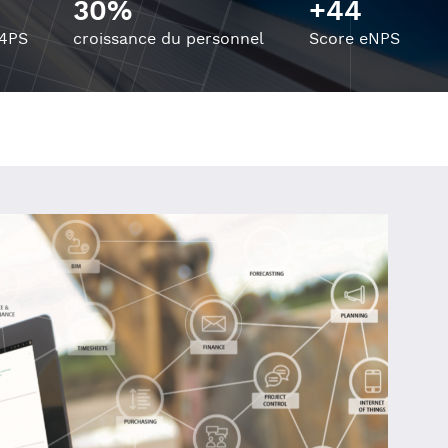
30%
+44
 4PS
croissance du personnel
Score eNPS