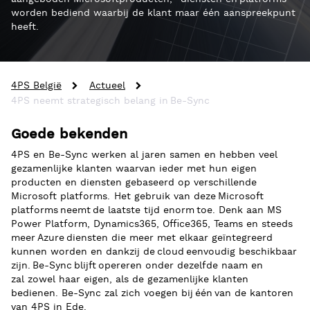
worden bediend
waarbij de klant maar
één
aanspreekpunt
heeft.
4PS België
Actueel
4PS neemt strategisch belang in Be-Sync
Goede bekenden
4PS en Be-Sync werken al jaren samen en hebben veel
gezamenlijke klanten
waarvan ieder
met hun eigen
producten en diensten gebaseerd op verschillende
Microsoft platforms. Het gebruik van deze Microsoft
platforms neemt de laatste tijd
enorm toe. Denk aan
MS
Power Platform, Dynamics365, Office365, Teams en steeds
meer
Azure
diensten die meer met elkaar geïntegreerd
kunnen worden
en dankzij de
cloud
eenvoudig beschikbaar
zijn.
Be-Sync blijft opereren onder dezelfde naam en
zal
zowel haar eigen
,
als de gezamenlijke klanten
bedienen.
Be-Sync
zal zich voegen
bij één van de kantoren
van 4PS in Ede.