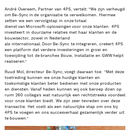
André Overeem, Partner van 4PS, vertelt: “We zijn verheugd
om Be-Sync in de organisatie
te verwelkomen. Hiermee
zetten we een vervolgstap in onze totaal
dienst van Microsoft-oplossingen voor onze klanten. 4PS
investeert in duurzame relaties met haar klanten en de
bouwsector, zowel in Nederland
als
i
nternationaal. Door Be-Sync te integreren, creëert 4PS
een platform dat verdere investeringen in groei en
toewijding tot de branches Bouw, Installatie en GWW helpt
realiseren.”
Ruud
Mol
, directeur Be-Sync,
voegt daaraan
toe
: “
Met deze
toetreding kunnen we onze huidige klanten en
toekomstige klanten beter bedienen met onze producten
en diensten. Vanaf heden kunnen wij ook beroep doen op
ruim 260 collega’s wat natuurlijk een rechtstreeks voordeel
voor onze klanten biedt. We zijn zeer tevreden over deze
transactie. Het voelt als een natuurlijke stap om ons bij
4PS te voegen en ons succesverhaal gezamenlijk verder uit
te bouwen.”