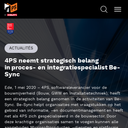
ACTUALITÉS
4PS neemt strategisch belang
in proces- en integratiespecialist Be-
Sync
Ede, 1 mei 2020 – 4PS,
softwareleverancier voor de
bouwnijverheid (
B
ouw, GWW en
I
nstallatietechniek), heeft
een strategisch belang genomen in de activiteiten van Be-
Sync. Be-Sync helpt organisaties met vraagstukken op het
gebied van informatie
,
–
en document
management en heeft
net als 4PS zich gespecialiseerd in de bouwsector
.
Door
deze krachtige organisaties samen te voegen kunnen alle
aangeboden Microsoftproducten,
–
diensten en platforms