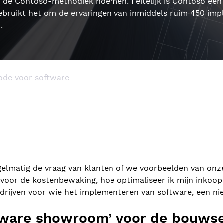
u de
Contoso-
methodiek noemen. Feitelijk is
Contoso
een 
ebruikt het om de ervaringen van inmiddels ruim 450 imp
.
de voor software
egelmatig de vraag van klanten of we voorbeelden van onz
g voor de kostenbewaking, hoe optimaliseer ik mijn inkoo
edrijven voor wie het implementeren van software, een n
ftware showroom’ voor de bouws