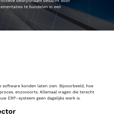
fictieve bedrijfsnaam bedacht door
lementaties te bundelen in een
e software konden laten zien. Bijvoorbeeld, hoe
pproces, enzovoorts. Allemaal vragen die terecht
ieuw ERP–systeem geen dagelijks werk is.
ector