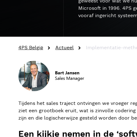
geweest voor wat we n
Microsoft in 1996.
4PS
g
voor
af
ingericht systeem
4PS België
Actueel
Implementatie-metho
Tijdens het sales traject ontvingen we vroeger r
ziet een grootboek eruit, wat is zinvolle coderin
zijn en die logischerwijze gesteld worden door b
Een kijkje nemen in de ‘so