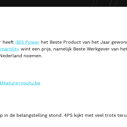
r heeft
IBIS Power
het Beste Product van het Jaar gewo
martility
wint een prijs, namelijk Beste Werkgever van he
 Nederland noemen.
&feature=youtu.be
n de belangstelling stond. 4PS kijkt met veel trots ter