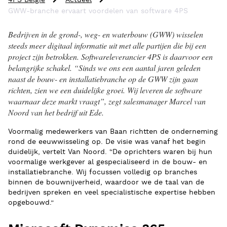
4PS België
Actueel
GWW-branche ervaart voordelen van software 4PS
Bedrijven in de grond-, weg- en waterbouw (GWW) wisselen
steeds meer digitaal informatie uit met alle partijen die bij een
project zijn betrokken. Software­leverancier 4PS is daarvoor een
belangrijke schakel. “Sinds we ons een aantal jaren geleden
naast de bouw- en installatiebranche op de GWW zijn gaan
richten, zien we een duidelijke groei. Wij leveren de software
waarnaar deze markt vraagt”, zegt salesmanager Marcel van
Noord van het bedrijf uit Ede.
Voormalig medewerkers van Baan richtten de onderneming
rond de eeuwwisseling op. De visie was vanaf het begin
duidelijk, vertelt Van Noord. “De oprichters waren bij hun
voormalige werkgever al gespecialiseerd in de bouw- en
installatiebranche. Wij focussen volledig op branches
binnen de bouwnijverheid, waardoor we de taal van de
bedrijven spreken en veel specialistische expertise hebben
opgebouwd.”