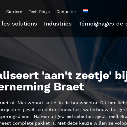
Carrière
Tech Blogs
Contacter
 les solutions
Industries
Témoignages de c
liseert 'aan't zeetje' bi
rneming Braet
raet uit Nieuwpoort actief in de bouwsector. Dit familiebed
rojecten, gevel- en betonrenovaties, waterbouw, burger
poringsdienst. Na een uitgebreid selectietraject heeft B
est complete pakket is. Met deze keuze willen ze volop i