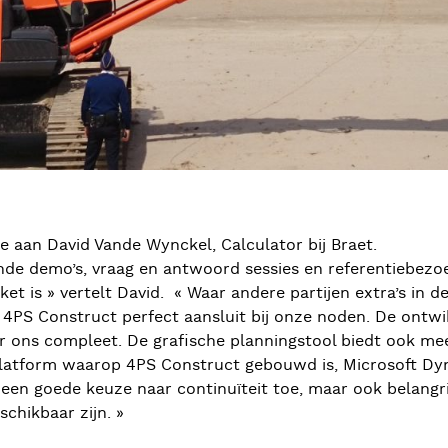
aan David Vande Wynckel, Calculator bij Braet.
llende demo’s, vraag en antwoord sessies en referentiebe
 is » vertelt David. « Waar andere partijen extra’s in de
 4PS Construct perfect aansluit bij onze noden. De ontwi
or ons compleet. De grafische planningstool biedt ook me
 platform waarop 4PS Construct gebouwd is, Microsoft Dy
een goede keuze naar continuïteit toe, maar ook belangr
chikbaar zijn. »