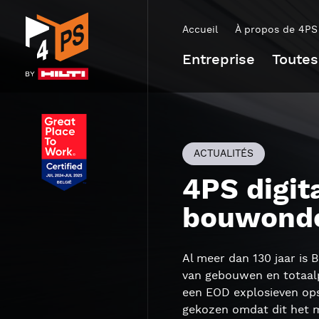
Accueil
À propos de 4PS
Entreprise
Toutes
ACTUALITÉS
4PS digita
bouwonde
Al meer dan 130 jaar is B
van gebouwen en totaalp
een EOD explosieven ops
gekozen omdat dit het me