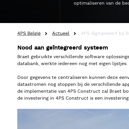
optimaliseren van de bed
4PS België
Actueel
4PS digitaliseert bij 
Nood aan geïntegreerd systeem
Braet gebruikte verschillende software oplossing
databank, werkte iedereen nog met eigen lijstjes
Door gegevens te centraliseren kunnen deze eenv
datastromen nog stoppen bij de verschillende app
de implementatie van 4PS Construct zal Braet b
de investering in 4PS Construct is een investerin