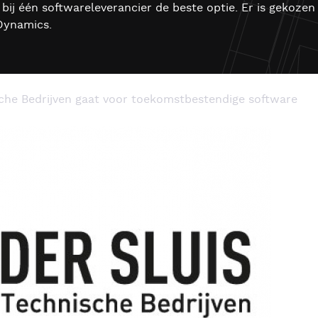
bij één softwareleverancier de beste optie. Er is gekoze
Dynamics.
sche Bedrijven gaat voor toekomstbestendige software