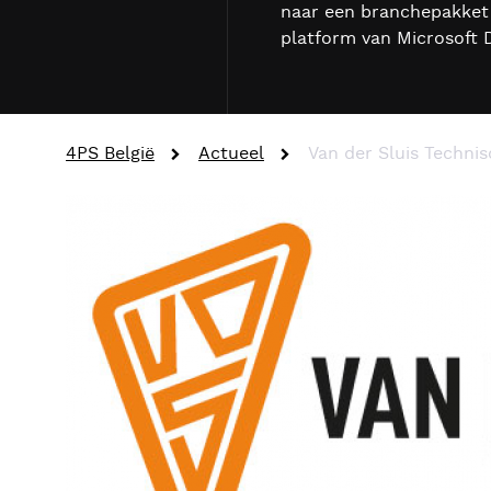
naar een branchepakket 
platform van Microsoft 
4PS België
Actueel
Van der Sluis Techni