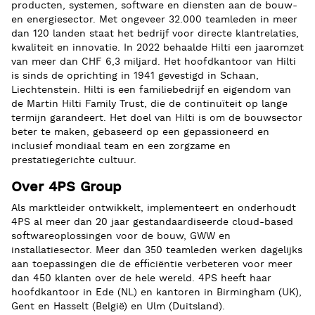
producten, systemen, software en diensten aan de bouw-
en energiesector. Met ongeveer 32.000 teamleden in meer
dan 120 landen staat het bedrijf voor directe klantrelaties,
kwaliteit en innovatie. In 2022 behaalde Hilti een jaaromzet
van meer dan CHF 6,3 miljard. Het hoofdkantoor van Hilti
is sinds de oprichting in 1941 gevestigd in Schaan,
Liechtenstein. Hilti is een familiebedrijf en eigendom van
de Martin Hilti Family Trust, die de continuïteit op lange
termijn garandeert. Het doel van Hilti is om de bouwsector
beter te maken, gebaseerd op een gepassioneerd en
inclusief mondiaal team en een zorgzame en
prestatiegerichte cultuur.
Over 4PS Group
Als marktleider ontwikkelt, implementeert en onderhoudt
4PS al meer dan 20 jaar gestandaardiseerde cloud-based
softwareoplossingen voor de bouw, GWW en
installatiesector. Meer dan 350 teamleden werken dagelijks
aan toepassingen die de efficiëntie verbeteren voor meer
dan 450 klanten over de hele wereld. 4PS heeft haar
hoofdkantoor in Ede (NL) en kantoren in Birmingham (UK),
Gent en Hasselt (België) en Ulm (Duitsland).