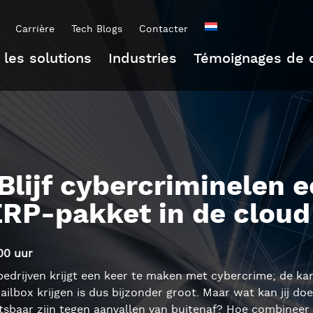
Carrière
Tech Blogs
Contacter
 les solutions
Industries
Témoignages de c
Blijf cybercriminelen e
RP-pakket in de cloud
00 uur
 bedrijven krijgt een keer te maken met cybercrime; de k
ailbox krijgen is dus bijzonder groot. Maar wat kan jij d
sbaar zijn tegen aanvallen van buitenaf? Hoe combineer j