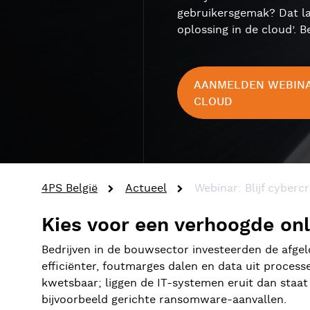
gebruikersgemak? Dat lat
oplossing in de cloud’. Be
AANMELDEN WEBINAR
CLOUD
4PS België
Actueel
Webinar: Blijf cyber
Kies voor een verhoogde onl
Bedrijven in de bouwsector investeerden de afgelo
efficiënter, foutmarges dalen en data uit proces
kwetsbaar; liggen de IT-systemen eruit dan staat 
bijvoorbeeld gerichte ransomware-aanvallen.