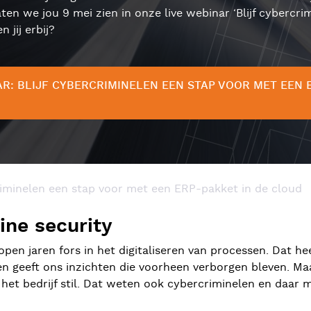
en we jou 9 mei zien in onze live webinar ‘Blijf cybercr
n jij erbij?
: BLIJF CYBERCRIMINELEN EEN STAP VOOR MET EEN 
criminelen een stap voor met een ERP-pakket in de cloud
ine security
pen jaren fors in het digitaliseren van processen. Dat hee
sen geeft ons inzichten die voorheen verborgen bleven. Ma
het bedrijf stil. Dat weten ook cybercriminelen en daar m