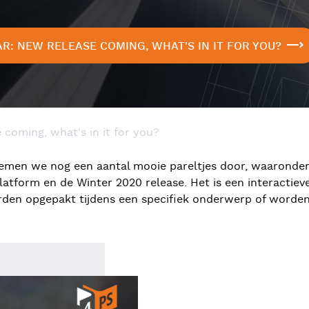
: NEW RELEASE COMING, WHAT'S IN IT FOR YOU?
 coming, what's in it for you?
 nemen we nog een aantal mooie pareltjes door, waaronder
atform en de Winter 2020 release. Het is een interactiev
rden opgepakt tijdens een specifiek onderwerp of worden 