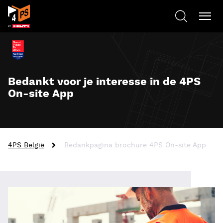
Bedankt voor je interesse in de 4PS
On-site App
4PS België
Bedankpagina brochure 4PS On-site App