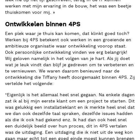
leek me op het lijf geschreven, terug in de IT kunnen
werken met mijn ervaring in de bouw, het was een beetje
thuiskomen voor mij. »
Ontwikkelen binnen 4PS
Een plek waar je thuis kan komen, dat klinkt goed toch?
Werken bij 4PS betekent ook werken in een groeiende en
ambitieuze organisatie waar ontwikkeling voorop staat.
Ook persoonlijke ontwikkeling vinden we erg belangrijk!
Wij geloven namelijk in het volgen van je hart. Als jij doet
wat je leuk vindt dan blijf je gedreven om te verbeteren en
te vernieuwen. We waren daarom benieuwd naar de
ontwikkeling die Tiffany heeft doorgemaakt binnen 4PS. Zij
vertelde het volgende:
“Eigenlijk is het allemaal heel snel gegaan. Na enkele dagen
zat ik al bij mijn eerste klant om een project te starten. Dit
was gelukkig een installatieklant en ik merkte heel snel dat
we dan ook dezelfde taal spraken, dezelfde issues hadden
als die ik ook had gekend enz. Ik had dan ook heel snel
een duidelijk beeld over hun proces, dit in 4PS vertalen
was de uitdaging. Een uitdaging die ik niet uit de weg kon
gaan maar echt tot een goed einde moest kunnen brengen