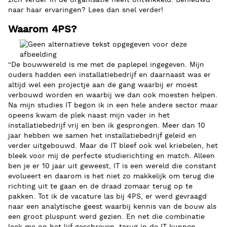
zich verder in de organisatie heeft ontwikkeld. Benieuwd
naar haar ervaringen? Lees dan snel verder!
Waarom 4PS?
“De bouwwereld is me met de paplepel ingegeven. Mijn
ouders hadden een installatiebedrijf en daarnaast was er
altijd wel een projectje aan de gang waarbij er moest
verbouwd worden en waarbij we dan ook moesten helpen.
Na mijn studies IT begon ik in een hele andere sector maar
opeens kwam de plek naast mijn vader in het
installatiebedrijf vrij en ben ik gesprongen. Meer dan 10
jaar hebben we samen het installatiebedrijf geleid en
verder uitgebouwd. Maar de IT bleef ook wel kriebelen, het
bleek voor mij de perfecte studierichting en match. Alleen
ben je er 10 jaar uit geweest, IT is een wereld die constant
evolueert en daarom is het niet zo makkelijk om terug die
richting uit te gaan en de draad zomaar terug op te
pakken. Tot ik de vacature las bij 4PS, er werd gevraagd
naar een analytische geest waarbij kennis van de bouw als
een groot pluspunt werd gezien. En net die combinatie