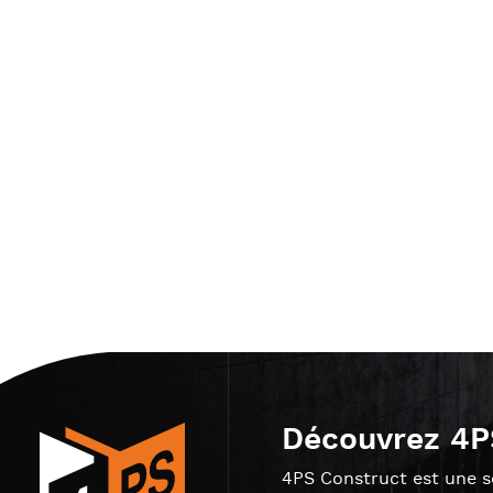
Découvrez 4P
4PS Construct est une so