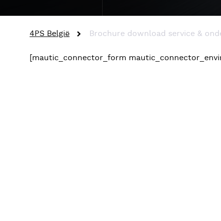
4PS België
Brochure download service & onde
[mautic_connector_form mautic_connector_envi