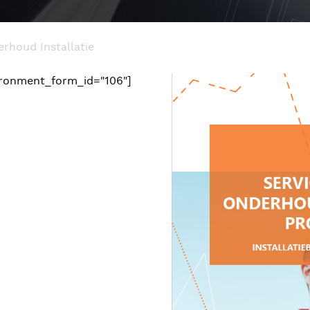
rhoud Installatie
ronment_form_id="106"]