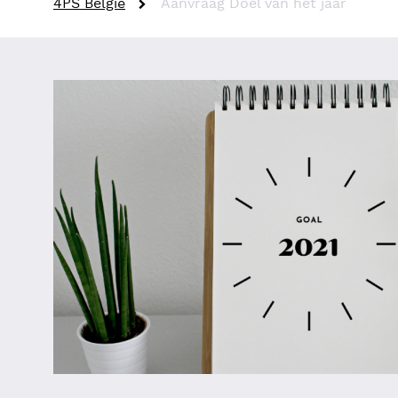
4PS België
Aanvraag Doel van het jaar