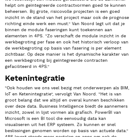
helpt om geïntegreerde contractvormen goed te kunnen
beheersen. Bij grote, risicovolle projecten is een goed
inzicht in de stand van het project maar ook de prognose
richting einde werk een must.” Van Noord legt uit dat je
binnen de module faseringen kunt toekennen aan
elementen in 4PS. “Zo verschaft de module inzicht in de
werkbegroting per fase en ook het historisch verloop van
de werkbegroting op basis van fasering is per element
zichtbaar. Op deze manier is het dynamische karakter van
een werkbegroting bij geïntegreerde contracten
gefaciliteerd in 4PS.”
Ketenintegratie
“Ook houden we ons veel bezig met onderwerpen als BIM,
IoT en Ketenintegratie”, vervolgt Van Noord. “Het is van
groot belang dat we altijd en overal kunnen beschikken
over deze data. Business Intelligence biedt de aannemers
inzicht, zowel in lijst vormen als grafisch. PowerBI van
Microsoft is een BI tool die eenvoudig data kan
visualiseren uit het ERP systeem. Zo kunnen er snel
beslissingen genomen worden op basis van actuele data.”
4PS levert steeds meer portalen en apps om ook de