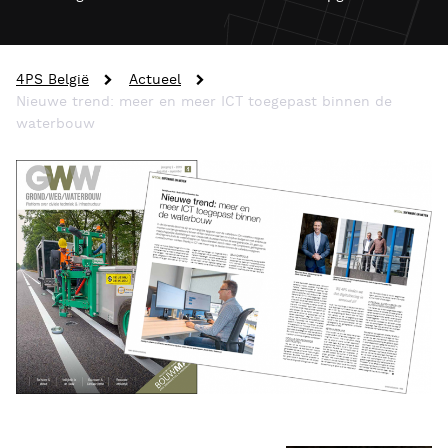
4PS België
Actueel
Nieuwe trend: meer en meer ICT toegepast binnen de
waterbouw