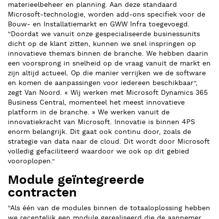
materieelbeheer en planning. Aan deze standaard
Microsoft-technologie, worden add-ons specifiek voor de
Bouw- en Installatiemarkt en GWW Infra toegevoegd.
“Doordat we vanuit onze gespecialiseerde businessunits
dicht op de klant zitten, kunnen we snel inspringen op
innovatieve thema’s binnen de branche. We hebben daarin
een voorsprong in snelheid op de vraag vanuit de markt en
zijn altijd actueel. Op die manier verrijken we de software
en komen de aanpassingen voor iedereen beschikbaar”,
zegt Van Noord. « Wij werken met Microsoft Dynamics 365
Business Central, momenteel het meest innovatieve
platform in de branche. » We werken vanuit de
innovatiekracht van Microsoft. Innovatie is binnen 4PS
enorm belangrijk. Dit gaat ook continu door, zoals de
strategie van data naar de cloud. Dit wordt door Microsoft
volledig gefaciliteerd waardoor we ook op dit gebied
vooroplopen.”
Module geïntegreerde
contracten
“Als één van de modules binnen de totaaloplossing hebben
we recentelijk een module gerealiseerd die de aannemer