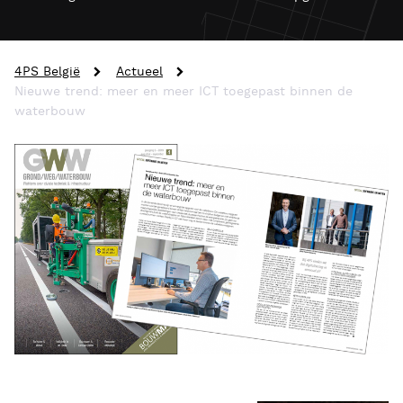
4PS België
Actueel
Nieuwe trend: meer en meer ICT toegepast binnen de
waterbouw