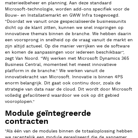
materieelbeheer en planning. Aan deze standaard
Microsoft-technologie, worden add-ons specifiek voor de
Bouw- en Installatiemarkt en GWW Infra toegevoegd.
“Doordat we vanuit onze gespecialiseerde businessunits
dicht op de klant zitten, kunnen we snel inspringen op
innovatieve thema’s binnen de branche. We hebben daarin
een voorsprong in snelheid op de vraag vanuit de markt en
zijn altijd actueel. Op die manier verrijken we de software
en komen de aanpassingen voor iedereen beschikbaar”,
zegt Van Noord. “Wij werken met Microsoft Dynamics 365
Business Central, momenteel het meest innovatieve
platform in de branche.” We werken vanuit de
innovatiekracht van Microsoft. Innovatie is binnen 4PS
enorm belangrijk. Dit gaat ook continu door, zoals de
strategie van data naar de cloud. Dit wordt door Microsoft
volledig gefaciliteerd waardoor we ook op dit gebied
vooroplopen.”
Module geïntegreerde
contracten
“Als één van de modules binnen de totaaloplossing hebben
we recentelijk een module gerealiseerd die de aannemer