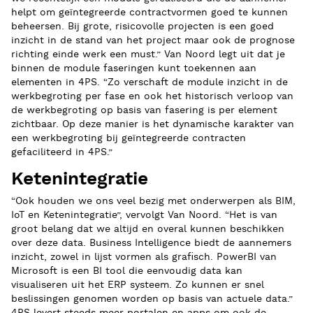
helpt om geïntegreerde contractvormen goed te kunnen
beheersen. Bij grote, risicovolle projecten is een goed
inzicht in de stand van het project maar ook de prognose
richting einde werk een must.” Van Noord legt uit dat je
binnen de module faseringen kunt toekennen aan
elementen in 4PS. “Zo verschaft de module inzicht in de
werkbegroting per fase en ook het historisch verloop van
de werkbegroting op basis van fasering is per element
zichtbaar. Op deze manier is het dynamische karakter van
een werkbegroting bij geïntegreerde contracten
gefaciliteerd in 4PS.”
Ketenintegratie
“Ook houden we ons veel bezig met onderwerpen als BIM,
IoT en Ketenintegratie”, vervolgt Van Noord. “Het is van
groot belang dat we altijd en overal kunnen beschikken
over deze data. Business Intelligence biedt de aannemers
inzicht, zowel in lijst vormen als grafisch. PowerBI van
Microsoft is een BI tool die eenvoudig data kan
visualiseren uit het ERP systeem. Zo kunnen er snel
beslissingen genomen worden op basis van actuele data.”
4PS levert steeds meer portalen en apps om ook de