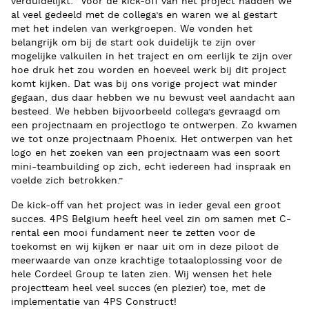
verduidelijkt: “Voor de kick-off van het project hadden we
al veel gedeeld met de collega’s en waren we al gestart
met het indelen van werkgroepen. We vonden het
belangrijk om bij de start ook duidelijk te zijn over
mogelijke valkuilen in het traject en om eerlijk te zijn over
hoe druk het zou worden en hoeveel werk bij dit project
komt kijken. Dat was bij ons vorige project wat minder
gegaan, dus daar hebben we nu bewust veel aandacht aan
besteed. We hebben bijvoorbeeld collega’s gevraagd om
een projectnaam en projectlogo te ontwerpen. Zo kwamen
we tot onze projectnaam Phoenix. Het ontwerpen van het
logo en het zoeken van een projectnaam was een soort
mini-teambuilding op zich, echt iedereen had inspraak en
voelde zich betrokken.”
De kick-off van het project was in ieder geval een groot
succes. 4PS Belgium heeft heel veel zin om samen met C-
rental een mooi fundament neer te zetten voor de
toekomst en wij kijken er naar uit om in deze piloot de
meerwaarde van onze krachtige totaaloplossing voor de
hele Cordeel Group te laten zien. Wij wensen het hele
projectteam heel veel succes (en plezier) toe, met de
implementatie van 4PS Construct!