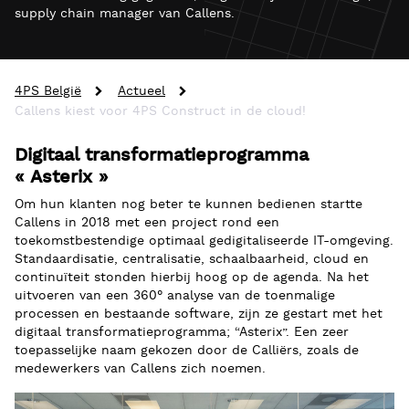
supply chain manager van Callens.
4PS België
Actueel
Callens kiest voor 4PS Construct in de cloud!
Digitaal transformatieprogramma
« Asterix »
Om hun klanten nog beter te kunnen bedienen startte
Callens in 201
8
met een project rond een
toekomstbestendige optimaal gedigitaliseerde IT-omgeving.
Standaardisatie, centralisatie, schaalbaarheid,
cloud
en
continuïteit stonden hierbij hoog op de agenda. Na het
uitvoeren van een 360° analyse van de toenmalige
processen en bestaande software, zijn ze gestart
met het
digitaal transformatie
programma; “
Asterix
”. Een zeer
toepasselijk
e
naam
gekozen door de
Calliërs
, zoals
de
medewerkers van Callens zich
noemen
.