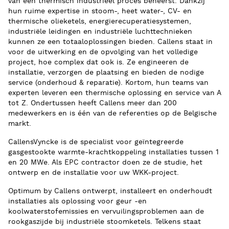
van een thermisch industrieel proces beheerst. Dankzij
hun ruime expertise in stoom-, heet water-, CV- en
thermische olieketels,
energierecuperatiesystemen
,
industriële leidingen en industriële luchttechnieken
kunnen ze een totaaloplossingen bieden. Callens staat in
voor de uitwerking en de opvolging van het volledige
project, hoe complex dat ook is. Ze
engineeren
de
installatie, verzorgen de plaatsing en bieden de nodige
service (onderhoud & reparatie). Kortom, hun teams van
experten leveren een thermische oplossing en service van A
tot Z. Ondertussen heeft Callens meer dan 200
medewerkers en is één van de referenties op de Belgische
markt.
CallensVyncke is de specialist voor geïntegreerde
gasgestookte warmte-krachtkoppeling installaties tussen 1
en 20 MWe. Als EPC contractor doen ze de studie, het
ontwerp en de installatie voor
uw
WKK-project.
Optimum
by
Callens ontwerpt, installeert en onderhoudt
installaties als oplossing voor geur -en
koolwaterstofemissies en vervuilingsproblemen aan de
rookgaszijde bij industriële stoomketels. Telkens staat