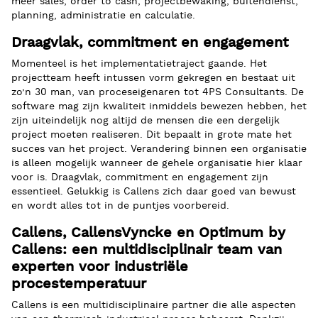
meer sales, order
to
cash, projectbewaking, buitendienst,
planning, administratie en calculatie.
Draagvlak, commitment en engagement
Momenteel is het implementatietraject gaande. Het
projectteam heeft intussen vorm gekregen en bestaat uit
zo’n 30 man, van proceseigenaren tot 4PS Consultants. De
software mag zijn kwaliteit inmiddels bewezen hebben, het
zijn uiteindelijk nog altijd de mensen die een dergelijk
project moeten realiseren. Dit bepaalt in grote mate het
succes van het project. Vera
ndering binnen een organisatie
is alleen mogelijk wanneer de gehele organisatie hier klaar
voor is. Draagvlak, commitment en engagement zijn
essentieel. Gelukkig is Callens zich daar goed
van bewust
en wordt alles tot in de puntjes voorbereid.
Callens, CallensVyncke en Optimum by
Callens: een multidisciplinair team van
experten voor industriële
procestemperatuur
Callens is een multidisciplinaire partner die alle aspecten