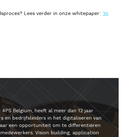
udsproces? Lees verder in onze whitepaper:
‘In
 4PS Belgium, heeft al meer dan 12 jaar
 en bedrijfsleiders in het digitaliseren van
aar een opportuniteit om te differentiëren
medewerkers. Vision building, application