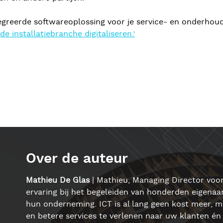
tegreerde softwareoplossing voor je service- en onderho
 installatiebranche digitaliseren.’
Over de auteur
Mathieu De Glas
| Mathieu, Managing Director voor
ervaring bij het begeleiden van honderden eigenaars
hun onderneming. ICT is al lang geen kost meer, m
en betere services te verlenen naar uw klanten én 