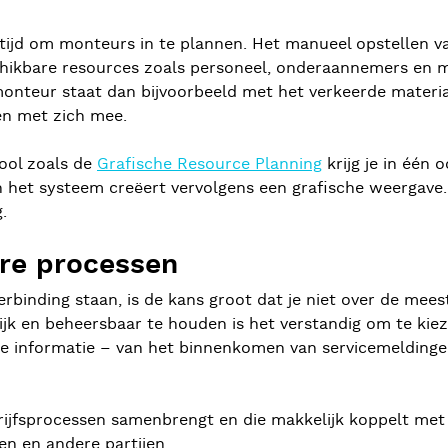
 tijd om monteurs in te plannen. Het manueel opstellen v
schikbare resources zoals personeel, onderaannemers en ma
nteur staat dan bijvoorbeeld met het verkeerde materiaal
ten met zich mee.
tool zoals de
Grafische Resource Planning
krijg je in één o
en het systeem creëert vervolgens een grafische weergave.
.
re processen
erbinding staan, is de kans groot dat je niet over de mees
jk en beheersbaar te houden is het verstandig om te kie
e informatie – van het binnenkomen van servicemeldingen
drijfsprocessen samenbrengt en die makkelijk koppelt met 
n en andere partijen.