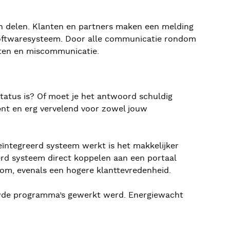
 delen. Klanten en partners maken een melding
 softwaresysteem. Door alle communicatie rondom
uten en miscommunicatie.
 status is? Of moet je het antwoord schuldig
ënt en erg vervelend voor zowel jouw
eïntegreerd systeem werkt is het makkelijker
eerd systeem direct koppelen aan een portaal
oom, evenals een hogere klanttevredenheid.
uwde programma’s gewerkt werd. Energiewacht