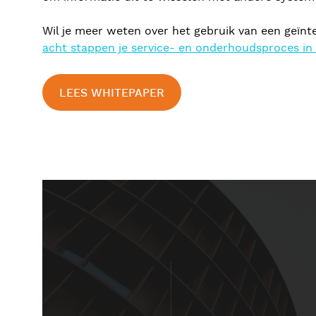
Wil je meer weten over het gebruik van een geïn
acht stappen je service- en onderhoudsproces in de
LEES WHITEPAPER