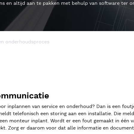
s en altijd aan te pakken met behulp van software ter on
 en onderhoudsproces
ommunicatie
voor inplannen van service en onderhoud? Dan is een fout
 meldt telefonisch een storing aan een installatie. Die mel
en monteur inplant. Wordt er een fout gemaakt in één va
ekt. Zorg er daarom voor dat alle informatie en documente