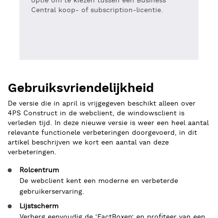
optie om te kiezen tussen een Business
Central koop- of subscription-licentie.
Gebruiksvriendelijkheid
De versie die in april is vrijgegeven beschikt alleen over
4PS Construct in de webclient, de windowsclient is
verleden tijd. In deze nieuwe versie is weer een heel aantal
relevante functionele verbeteringen doorgevoerd, in dit
artikel beschrijven we kort een aantal van deze
verbeteringen.
Rolcentrum
De webclient kent een moderne en verbeterde
gebruikerservaring.
Lijstscherm
Verberg eenvoudig de ‘FactBoxen’ en profiteer van een