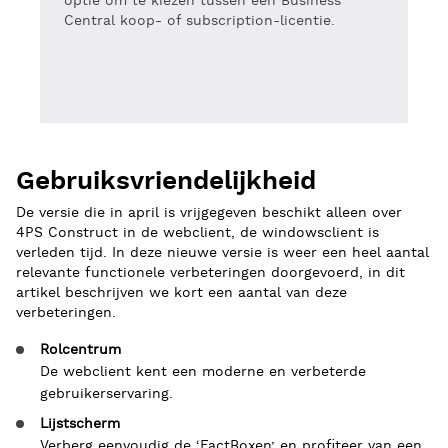
optie om te kiezen tussen een Business
Central koop- of subscription-licentie.
Gebruiksvriendelijkheid
De versie die in april is vrijgegeven beschikt alleen over
4PS Construct in de webclient, de windowsclient is
verleden tijd. In deze nieuwe versie is weer een heel aantal
relevante functionele verbeteringen doorgevoerd, in dit
artikel beschrijven we kort een aantal van deze
verbeteringen.
Rolcentrum
De webclient kent een moderne en verbeterde
gebruikerservaring.
Lijstscherm
Verberg eenvoudig de ‘FactBoxen’ en profiteer van een