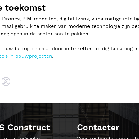
de toekomst
. Drones, BIM-modellen, digital twins, kunstmatige intelli
maal gebruik te maken van moderne technologie zijn bedr
dagingen in de sector aan te pakken.
 in jouw bedrijf beperkt door in te zetten op digitaliserin
ico’s in bouwprojecten
.
S Construct
Contacter
lution logicielle
Vous recherchez un parte