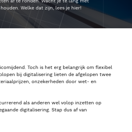
en af te ronden. Wacht je te lang met
houden. Welke dat zijn, lees je hier!
comijdend. Toch is het erg belangrijk om flexibel
lopen bij digitalisering lieten de afgelopen twee
teriaalprijzen, onzekerheden door wet- en
currerend als anderen wel volop inzetten op
egaande digitalisering. Stap dus af van