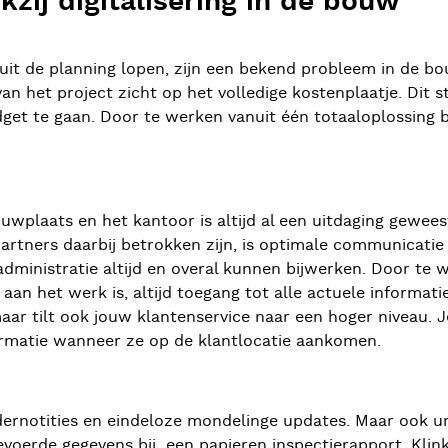
nkzij digitalisering in de bouw
 uit de planning lopen, zijn een bekend probleem in de bo
 van het project zicht op het volledige kostenplaatje. Dit s
et te gaan. Door te werken vanuit één totaaloplossing b
uwplaats en het kantoor is altijd al een uitdaging gewee
n partners daarbij betrokken zijn, is optimale communicat
tadministratie altijd en overal kunnen bijwerken. Door t
aan het werk is, altijd toegang tot alle actuele informat
ar tilt ook jouw klantenservice naar een hoger niveau. 
formatie wanneer ze op de klantlocatie aankomen.
ernotities en eindeloze mondelinge updates. Maar ook ur
gevoerde gegevens bij een papieren inspectierapport. Kli