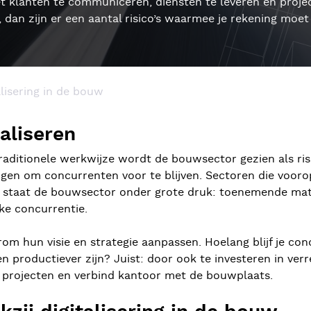
klanten te communiceren, diensten te leveren en project
, dan zijn er een aantal risico’s waarmee je rekening moet 
lisering in de bouw
aliseren
aditionele werkwijze wordt de bouwsector gezien als risi
ngen om concurrenten voor te blijven. Sectoren die voorop
tijd staat de bouwsector onder grote druk: toenemende ma
ke concurrentie.
m hun visie en strategie aanpassen. Hoelang blijf je con
en productiever zijn? Juist: door ook te investeren in verr
 je projecten en verbind kantoor met de bouwplaats.