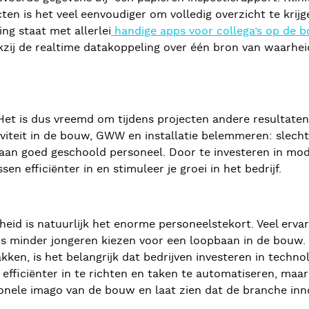
n is het veel eenvoudiger om volledig overzicht te krijg
ng staat met allerlei
handige apps voor collega’s op de 
kzij de realtime datakoppeling over één bron van waarhei
g. Het is dus vreemd om tijdens projecten andere resultat
tiviteit in de bouw, GWW en installatie belemmeren: slech
aan goed geschoold personeel. Door te investeren in mode
n efficiënter in en stimuleer je groei in het bedrijf.
heid is natuurlijk het enorme personeelstekort. Veel erv
ds minder jongeren kiezen voor een loopbaan in de bouw.
ken, is het belangrijk dat bedrijven investeren in techno
 efficiënter in te richten en taken te automatiseren, maa
onele imago van de bouw en laat zien dat de branche inno