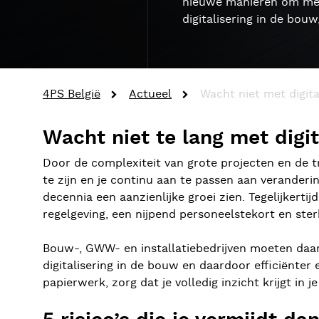
nieuwe manieren om met 
digitalisering in de bouw
4PS België
Actueel
Wacht niet met digita
Wacht niet te lang met digit
Door de complexiteit van grote projecten en de tr
te zijn en je continu aan te passen aan veranderi
decennia een aanzienlijke groei zien. Tegelijker
regelgeving, een nijpend personeelstekort en ster
Bouw-, GWW- en installatiebedrijven moeten daaro
digitalisering in de bouw en daardoor efficiënter 
papierwerk, zorg dat je volledig inzicht krijgt in