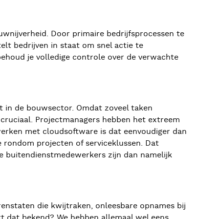
uwnijverheid. Door primaire bedrijfsprocessen te
telt bedrijven in staat om snel actie te
ehoud je volledige controle over de verwachte
st in de bouwsector. Omdat zoveel taken
ie cruciaal. Projectmanagers hebben het extreem
e werken met cloudsoftware is dat eenvoudiger dan
ie rondom projecten of serviceklussen. Dat
Je buitendienstmedewerkers zijn dan namelijk
enstaten die kwijtraken, onleesbare opnames bij
nkt dat bekend? We hebben allemaal wel eens