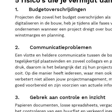
5 risico’s die je vermijdt da
1. Budgetoverschrijdingen
Projecten die zowel het budget overschrijden als
digitaliseren in de bouw, heb je tijdens alle fases
ondernemen wanneer een project dreigt over budg
winstmarges en planning.
2. Communicatieproblemen
Een vlotte en heldere communicatie tussen de bo
tegelijkertijd plaatsvinden en zoveel collega’s e
druk, daarom is het belangrijk dat zij hun projec
ooit. Op die manier heeft iedereen, waar men ook 
verbetert niet alleen jouw projectmanagement, ma
goed voorbereid en zijn voorzien van actuele in
3. Gebrek aan controle en inzicht
Papieren documenten, losse spreadsheets, vergad
het controleren van een huurflat en verkeerd in