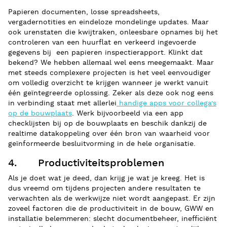
Papieren documenten, losse spreadsheets,
vergadernotities en eindeloze mondelinge updates. Maar
ook urenstaten die kwijtraken, onleesbare opnames bij het
controleren van een huurflat en verkeerd ingevoerde
gegevens bij een papieren inspectierapport. Klinkt dat
bekend? We hebben allemaal wel eens meegemaakt. Maar
met steeds complexere projecten is het veel eenvoudiger
om volledig overzicht te krijgen wanneer je werkt vanuit
één geïntegreerde oplossing. Zeker als deze ook nog eens
in verbinding staat met allerlei
handige apps voor collega’s
op de bouwplaats
. Werk bijvoorbeeld via een app
checklijsten bij op de bouwplaats en beschik dankzij de
realtime datakoppeling over één bron van waarheid voor
geïnformeerde besluitvorming in de hele organisatie.
4. Productiviteitsproblemen
Als je doet wat je deed, dan krijg je wat je kreeg. Het is
dus vreemd om tijdens projecten andere resultaten te
verwachten als de werkwijze niet wordt aangepast. Er zijn
zoveel factoren die de productiviteit in de bouw, GWW en
installatie belemmeren: slecht documentbeheer, inefficiënt