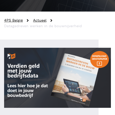
4PS België
Actueel
Datagedreven werken in de bouwnijverheid