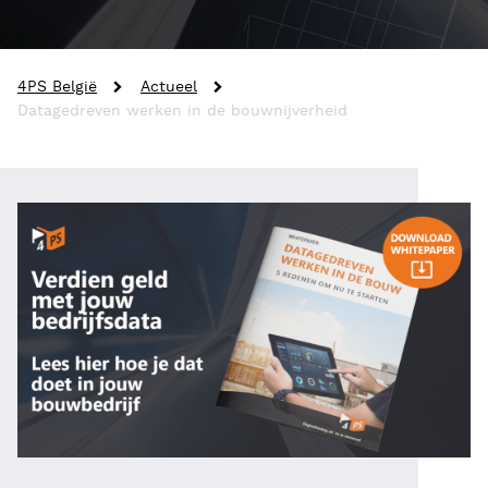
4PS België
Actueel
Datagedreven werken in de bouwnijverheid