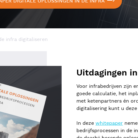
ER DIGITALE OPLOSSINGEN IN DE INFRA
e infra digitaliseren
Uitdagingen in
Voor infrabedrijven zijn 
goede calculatie, het in
met ketenpartners én ord
digitalisering kunt u dez
In deze
whitepaper
nemen
bedrijfsprocessen in de i