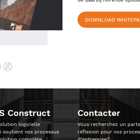
de daarbij horende oplos
DOWNLOAD WHITEPA
S Construct
Contacter
lution logicielle
Vous recherchez un parte
i soutient vos processus
réflexion pour vos proce
solution complète
d'entreprise?