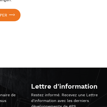
singen.
PER
Lettre d'information
naire de
Restez informé. Recevez une Lettre
ssus
d'information avec les derniers
développements de 4PS.