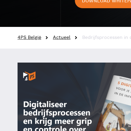
DOWNLOAD WHITEPAP
4PS België
Actueel
Bedrijfsprocessen in d