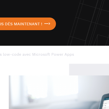
S DÈS MAINTENANT !
s low-code avec Microsoft Power Apps