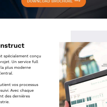
DOWNLOAD BROCHURE
onstruct
ant spécialement conçu
ojet. Un service full
t la plus moderne
entral.
utient vos processus
 suivi. Avec chaque
nt des dernières
strie.