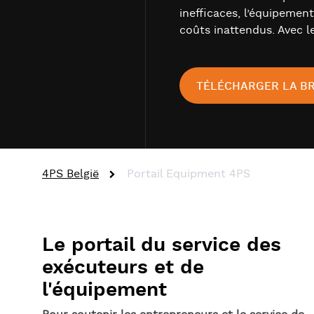
inefficaces, l’équipemen
coûts inattendus. Avec l
TÉLÉCHARGER LA B
4PS België
Portail Equipment 4PS
Le portail du service des
exécuteurs et de
l'équipement