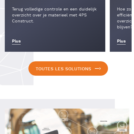
Terug volledige controle en een duidelijk
Hoe zorg
overzicht over je materieel met 4PS
efficiën
Construct.
overzich
blijven?
Plus
Plus
TOUTES LES SOLUTIONS