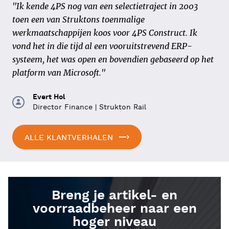
“Vijf bedrijven met elk een eigen werkwijze, acht
"Ik kende 4PS nog van een selectietraject in 2003
business units en 650 medewerkers, dat moesten we
toen een van Struktons toenmalige
samenbrengen in één ERP-pakket. Allemaal losse
werkmaatschappijen koos voor 4PS Construct. Ik
stukken die één geheel moesten worden. Een
vond het in die tijd al een vooruitstrevend ERP-
uitdaging, maar MOBIX deed het samen met 4PS"
systeem, het was open en bovendien gebaseerd op het
platform van Microsoft."
Alain Lodewijckx
ERP verantwoordelijke bij MOBIX
Evert Hol
Director Finance | Strukton Rail
ALLE KLANTVERHALEN
Breng je artikel- en
voorraadbeheer naar een
hoger niveau