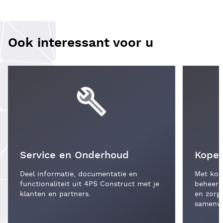
Ook interessant voor u
Service en Onderhoud
Koper
Deel informatie, documentatie en
Met kop
functionaliteit uit 4PS Construct met je
beheer 
klanten en partners.
en zorg
samenwe