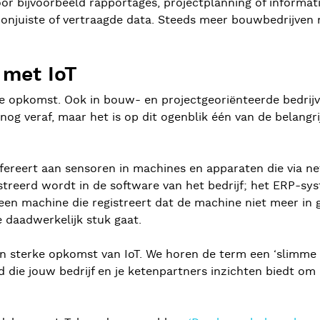
r bijvoorbeeld rapportages, projectplanning of informat
 onjuiste of vertraagde data. Steeds meer bouwbedrijve
 met IoT
lle opkomst. Ook in bouw- en projectgeoriënteerde bedri
 nog veraf, maar het is op dit ogenblik één van de belangr
 refereert aan sensoren in machines en apparaten die vi
istreerd wordt in de software van het bedrijf; het ERP-s
 een machine die registreert dat de machine niet meer in 
daadwerkelijk stuk gaat.
en sterke opkomst van IoT. We horen de term een ‘slimme
die jouw bedrijf en je ketenpartners inzichten biedt om 