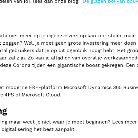
elen van IoT, lees dan onze blog:
‘De glazen bol van bouw
ata niet meer op je eigen servers op kantoor staan, maar
et zeggen? Wel, je moet geen grote investering meer doen
l gebruikers dat je op dit ogenblik nodig hebt. Het groot
ar zal zijn. Zo kan je altijd en van overal je werkzaamhed
 deze Corona tijden een gigantische boost gekregen. Een 
t moderne ERP-platform Microsoft Dynamics 365 Busines
de 4PS of Microsoft Cloud.
ng
sering maar weet je niet waar je moet beginnen? Lees me
digitalisering het best aanpakt.