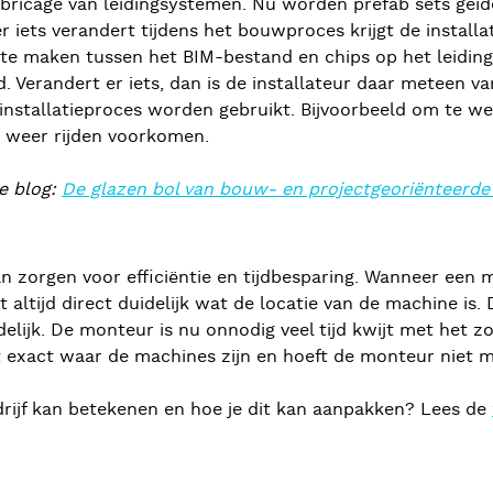
efabricage van leidingsystemen. Nu worden prefab sets ge
 er iets verandert tijdens het bouwproces krijgt de instal
ng te maken tussen het BIM-bestand en chips op het leid
. Verandert er iets, dan is de installateur daar meteen 
installatieproces worden gebruikt. Bijvoorbeeld om te wet
n weer rijden voorkomen.
ze blog:
De glazen bol van bouw- en projectgeoriënteerde 
n zorgen voor efficiëntie en tijdbesparing. Wanneer een 
iet altijd direct duidelijk wat de locatie van de machine i
idelijk. De monteur is nu onnodig veel tijd kwijt met het
t exact waar de machines zijn en hoeft de monteur niet m
drijf kan betekenen en hoe je dit kan aanpakken? Lees de