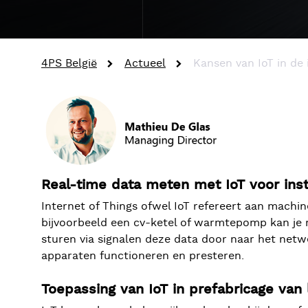
4PS België
Actueel
Kansen van IoT in de 
Real-time data meten met IoT voor inst
Internet of Things ofwel IoT refereert aan mach
bijvoorbeeld een cv-ketel of warmtepomp kan je 
sturen via signalen deze data door naar het netw
apparaten functioneren en presteren.
Toepassing van IoT in prefabricage van