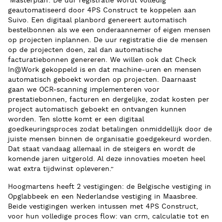
‘Masterplan’. De uur registratie wordt volledig
geautomatiseerd door 4PS Construct te koppelen aan
Suivo. Een digitaal planbord genereert automatisch
bestelbonnen als we een onderaannemer of eigen mensen
op projecten inplannen. De uur registratie die de mensen
op de projecten doen, zal dan automatische
facturatiebonnen genereren. We willen ook dat Check
In@Work gekoppeld is en dat machine-uren en mensen
automatisch geboekt worden op projecten. Daarnaast
gaan we OCR-scanning implementeren voor
prestatiebonnen, facturen en dergelijke, zodat kosten per
project automatisch geboekt en ontvangen kunnen
worden. Ten slotte komt er een digitaal
goedkeuringsproces zodat betalingen onmiddellijk door de
juiste mensen binnen de organisatie goedgekeurd worden.
Dat staat vandaag allemaal in de steigers en wordt de
komende jaren uitgerold. Al deze innovaties moeten heel
wat extra tijdwinst opleveren.”
Hoogmartens heeft 2 vestigingen: de Belgische vestiging in
Opglabbeek en een Nederlandse vestiging in Maasbree.
Beide vestigingen werken intussen met 4PS Construct,
voor hun volledige proces flow: van crm, calculatie tot en