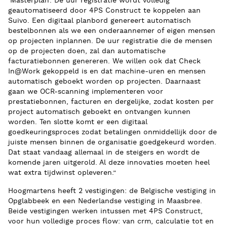
‘Masterplan’. De uur registratie wordt volledig
geautomatiseerd door 4PS Construct te koppelen aan
Suivo. Een digitaal planbord genereert automatisch
bestelbonnen als we een onderaannemer of eigen mensen
op projecten inplannen. De uur registratie die de mensen
op de projecten doen, zal dan automatische
facturatiebonnen genereren. We willen ook dat Check
In@Work gekoppeld is en dat machine-uren en mensen
automatisch geboekt worden op projecten. Daarnaast
gaan we OCR-scanning implementeren voor
prestatiebonnen, facturen en dergelijke, zodat kosten per
project automatisch geboekt en ontvangen kunnen
worden. Ten slotte komt er een digitaal
goedkeuringsproces zodat betalingen onmiddellijk door de
juiste mensen binnen de organisatie goedgekeurd worden.
Dat staat vandaag allemaal in de steigers en wordt de
komende jaren uitgerold. Al deze innovaties moeten heel
wat extra tijdwinst opleveren.”
Hoogmartens heeft 2 vestigingen: de Belgische vestiging in
Opglabbeek en een Nederlandse vestiging in Maasbree.
Beide vestigingen werken intussen met 4PS Construct,
voor hun volledige proces flow: van crm, calculatie tot en