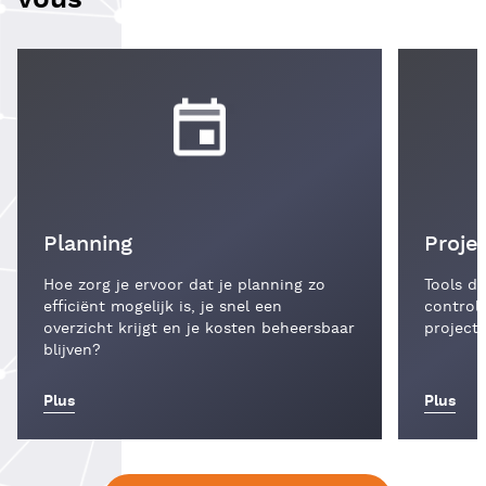
Planning
Proj
Hoe zorg je ervoor dat je planning zo
Tools di
efficiënt mogelijk is, je snel een
control
overzicht krijgt en je kosten beheersbaar
projecte
blijven?
Plus
Plus