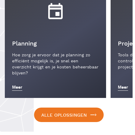
Planning
Proj
Hoe zorg je ervoor dat je planning zo
Tools di
efficiënt mogelijk is, je snel een
control
overzicht krijgt en je kosten beheersbaar
projecte
blijven?
Meer
Meer
ALLE OPLOSSINGEN