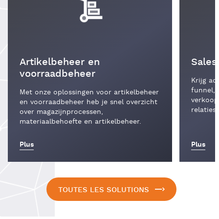
Artikelbeheer en
Sales
voorraadbeheer
Krijg ac
funnel, 
Met onze oplossingen voor artikelbeheer
verkoop
en voorraadbeheer heb je snel overzicht
relaties
over magazijnprocessen,
materiaalbehoefte en artikelbeheer.
Plus
Plus
TOUTES LES SOLUTIONS