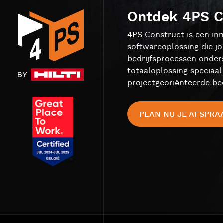
Ontdek 4PS C
4PS Construct is een inn
softwareoplossing die j
bedrijfsprocessen onder
totaaloplossing speciaa
projectgeoriënteerde bed
PLAN NU JE AFSPRA