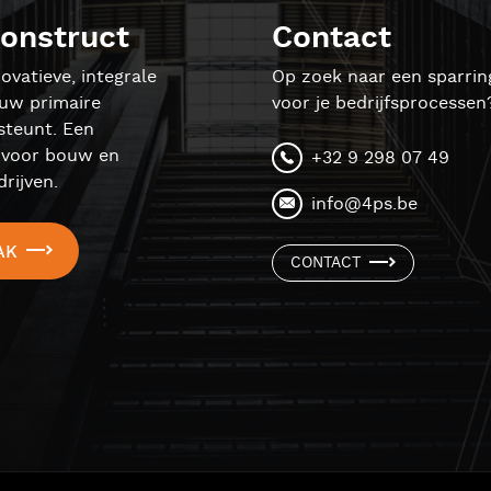
onstruct
Contact
ovatieve, integrale
Op zoek naar een sparrin
ouw primaire
voor je bedrijfsprocessen
steunt. Een
l voor bouw en
+32 9 298 07 49
rijven.
info@4ps.be
AK
CONTACT