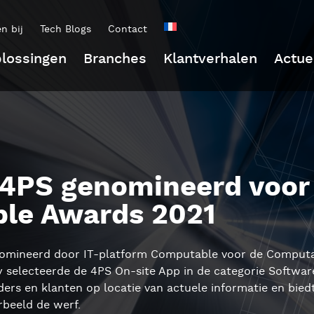
n bij
Tech Blogs
Contact
lossingen
Branches
Klantverhalen
Actue
 4PS genomineerd voor
le Awards 2021
omineerd door IT-platform Computable voor de Computab
 selecteerde de 4PS On-site App in de categorie Software
ders en klanten op locatie van actuele informatie en bie
rbeeld de werf.