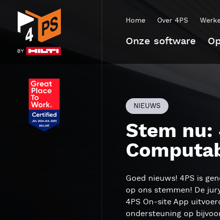
Home
Over 4PS
Werke
Onze software
Op
NIEUWS
Stem nu:
Computab
Goed nieuws! 4PS is gen
op ons stemmen! De jury
4PS On-site App uitvoer
ondersteuning op bijvoo