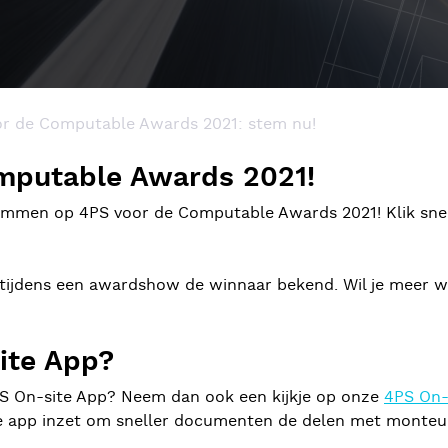
r de Computable Awards 2021: stem nu!
mputable Awards 2021!
stemmen op 4PS voor de Computable Awards 2021! Klik sne
 tijdens een awardshow de winnaar bekend. Wil je meer w
ite App?
S On-site App? Neem dan ook een kijkje op onze
4PS On-
d de app inzet om sneller documenten de delen met monteu