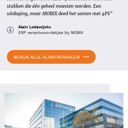
vond het in die tijd al een vooruitstrevend ERP-
stukken die één geheel moesten worden. Een
systeem, het was open en bovendien gebaseerd op het
uitdaging, maar MOBIX deed het samen met 4PS"
platform van Microsoft."
Alain Lodewijckx
ERP verantwoordelijke bij MOBIX
Evert Hol
Director Finance | Strukton Rail
BEKIJK ALLE KLANTVERHALEN