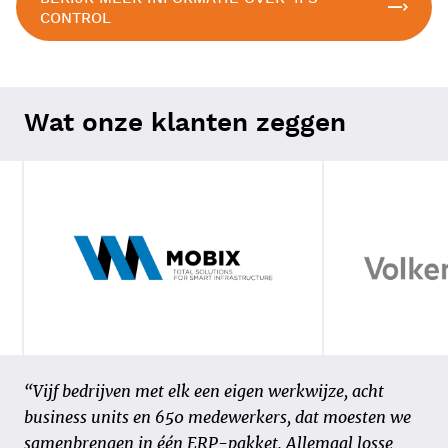
CONTROL
Wat onze klanten zeggen
"Ik kende 4PS nog van een selectietraject in 2003
“Vijf bedrijven met elk een eigen werkwijze, acht
toen een van Struktons toenmalige
business units en 650 medewerkers, dat moesten we
werkmaatschappijen koos voor 4PS Construct. Ik
samenbrengen in één ERP-pakket. Allemaal losse