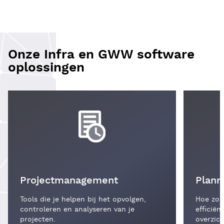
Onze Infra en GWW software
oplossingen
Projectmanagement
Plann
Tools die je helpen bij het opvolgen,
Hoe zorg
controleren en analyseren van je
efficiën
projecten.
overzich