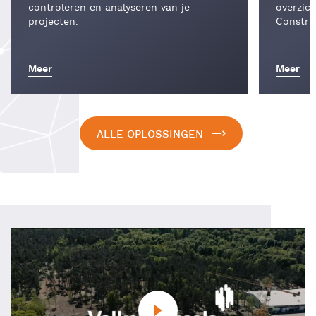
controleren en analyseren van je
overzic
projecten.
Constru
Meer
Meer
ALLE OPLOSSINGEN