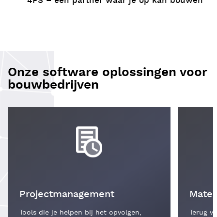
4PS – een partner waar je op kan bouwen
Onze software oplossingen voor
bouwbedrijven
Projectmanagement
Mater
Tools die je helpen bij het opvolgen,
Terug vo