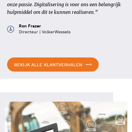
samenbrengen in één ERP-pakket. Allemaal losse
onze passie. Digitalisering is voor ons een belangrijk
stukken die één geheel moesten worden. Een
hulpmiddel om dit te kunnen realiseren.”
uitdaging, maar MOBIX deed het samen met 4PS"
Ron Frazer
Directeur | VolkerWessels
Alain Lodewijckx
ERP verantwoordelijke bij MOBIX
BEKIJK ALLE KLANTVERHALEN