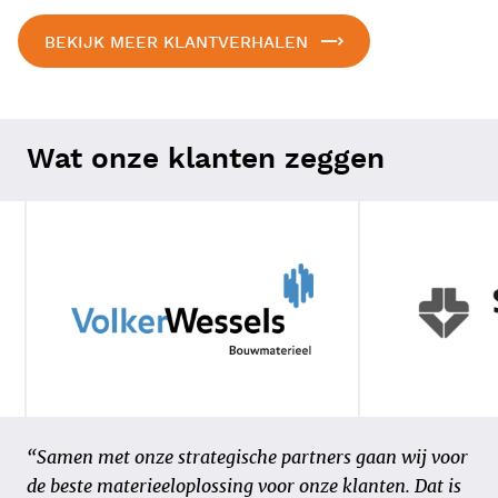
BEKIJK MEER KLANTVERHALEN
Wat onze klanten zeggen
“Vijf bedrijven met elk een eigen werkwijze, acht
“Samen met onze strategische partners gaan wij voor
business units en 650 medewerkers, dat moesten we
de beste materieeloplossing voor onze klanten. Dat is