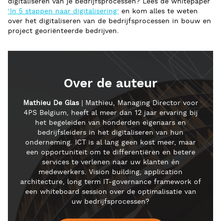
digitaliseren van je bedrijfsprocessen? Lees de whitepaper
‘In 5 stappen naar digitalisering’
en kom alles te weten
over het digitaliseren van de bedrijfsprocessen in bouw en
project georiënteerde bedrijven.
Over de auteur
Mathieu De Glas
| Mathieu, Managing Director voor
4PS Belgium, heeft al meer dan 12 jaar ervaring bij
het begeleiden van honderden eigenaars en
bedrijfsleiders in het digitaliseren van hun
onderneming. ICT is al lang geen kost meer, maar
een opportuniteit om te differentiëren en betere
services te verlenen naar uw klanten én
medewerkers. Vision building, application
architecture, long term IT-governance framework of
een whiteboard session over de optimalisatie van
uw bedrijfsprocessen?