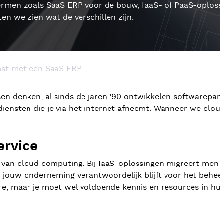
 termen zoals SaaS ERP voor de bouw, IaaS- of PaaS-oploss
ten we zien wat de verschillen zijn.
mst met een SaaS ERP
en denken, al sinds de jaren ’90 ontwikkelen softwarepart
 diensten die je via het internet afneemt. Wanneer we cl
ervice
aag van cloud computing. Bij IaaS-oplossingen migreert me
at jouw onderneming verantwoordelijk blijft voor het behe
are, maar je moet wel voldoende kennis en resources in 