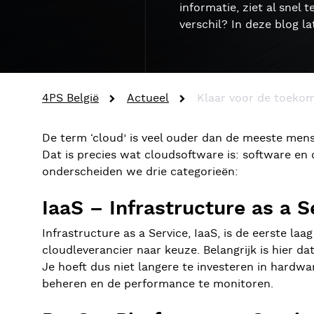
informatie, ziet al snel
verschil? In deze blog la
4PS België
Actueel
Klaar voor de toeko
De term ‘cloud’ is veel ouder dan de meeste mens
Dat is precies wat cloudsoftware is: software en
onderscheiden we drie categorieën:
IaaS – Infrastructure as a S
Infrastructure as a Service, IaaS, is de eerste l
cloudleverancier naar keuze. Belangrijk is hier d
Je hoeft dus niet langere te investeren in hardw
beheren en de performance te monitoren.