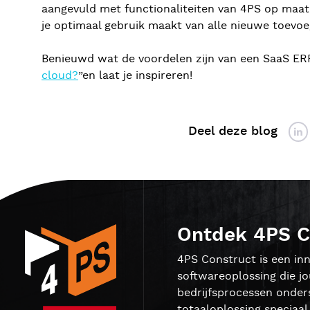
aangevuld met functionaliteiten van 4PS op maat
je optimaal gebruik maakt van alle nieuwe toevoe
Benieuwd wat de voordelen zijn van een SaaS E
cloud?
”en laat je inspireren!
Deel deze blog
Ontdek 4PS C
4PS Construct is een inn
softwareoplossing die j
bedrijfsprocessen onder
totaaloplossing speciaa