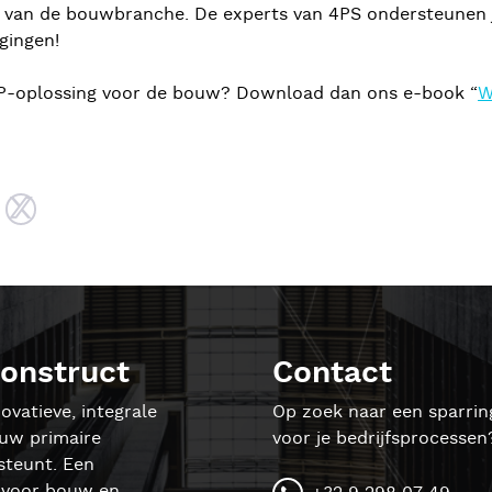
 van de bouwbranche. De experts van 4PS ondersteunen je 
gingen!
RP-oplossing voor de bouw? Download dan ons e-book “
W
onstruct
Contact
ovatieve, integrale
Op zoek naar een sparrin
ouw primaire
voor je bedrijfsprocessen
steunt. Een
l voor bouw en