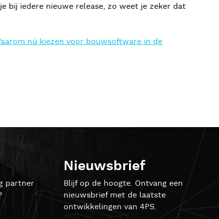
bij iedere nieuwe release, zo weet je zeker dat
aarom nú kiezen voor bouwsoftware in de
Nieuwsbrief
g partner
Blijf op de hoogte. Ontvang een
?
nieuwsbrief met de laatste
ontwikkelingen van 4PS.