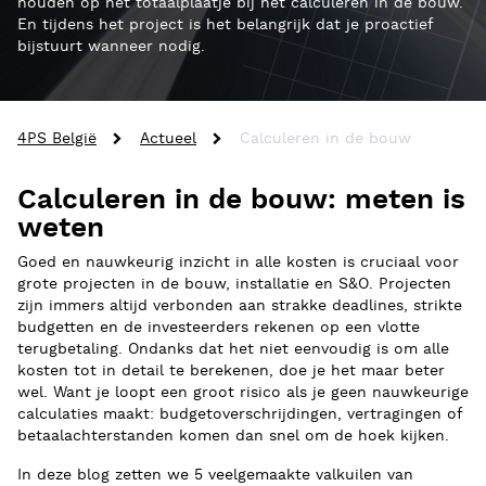
houden op het totaalplaatje bij het calculeren in de bouw.
En tijdens het project is het belangrijk dat je proactief
bijstuurt wanneer nodig.
4PS België
Actueel
Calculeren in de bouw
Calculeren in de bouw: meten is
weten
Goed en nauwkeurig inzicht in alle kosten is cruciaal voor
grote projecten in de bouw, installatie en S&O. Projecten
zijn immers altijd verbonden aan strakke deadlines, strikte
budgetten en de investeerders rekenen op een vlotte
terugbetaling. Ondanks dat het niet eenvoudig is om alle
kosten tot in detail te berekenen, doe je het maar beter
wel. Want je loopt een groot risico als je geen nauwkeurige
calculaties maakt: budgetoverschrijdingen, vertragingen of
betaalachterstanden komen dan snel om de hoek kijken.
In deze blog zetten we 5 veelgemaakte valkuilen van