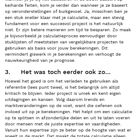
keiharde feiten, kom je verder dan wanneer je ze baseert
op veronderstellingen of buikgevoel. Ja, misschien ben je
een stuk sneller klaar met je calculatie, maar een stevig
fundament voor een succesvol project is het natuurlijk
niet. Er zijn betere manieren om tijd te besparen. Zo maak
je bijvoorbeeld je calculatieproces eenvoudiger door
stuklijsten of meetstaten van vergelijkbare projecten te
gebruiken als basis voor jouw berekeningen. Dit
vermindert giswerk in je berekeningen en verhoogt de
nauwkeurigheid van je prognose.
3. Het was toch eerder ook zo…
Hoewel het goed is om het verleden te gebruiken als
referentie (lees punt twee), is het belangrijk om altijd
kritisch te blijven. Ieder project is uniek en kent eigen
uitdagingen en kansen. Volg daarom trends en
marktveranderingen op de voet, want die oefenen ook
invloed uit op je berekeningen. Het helpt om een calculatie
op te splitsen in afzonderlijke delen en uit te laten voeren
door mensen met de juiste expertise en vaardigheden.
Vanuit hun expertise zijn ze beter op de hoogte van wat er
speelt in de markt. Dat maakt de totale calculatie alleen