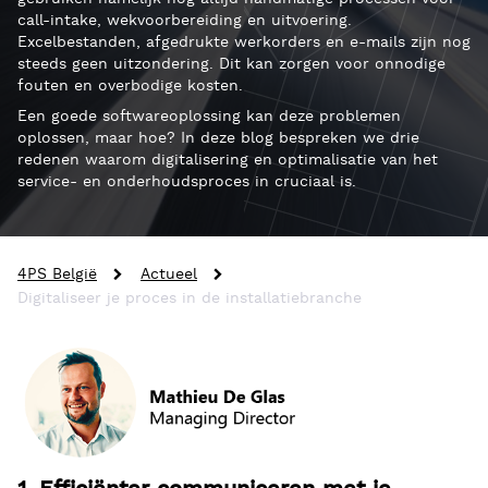
call-intake, wekvoorbereiding en uitvoering.
Excelbestanden, afgedrukte werkorders en e-mails zijn nog
steeds geen uitzondering. Dit kan zorgen voor onnodige
fouten en overbodige kosten.
Een goede softwareoplossing kan deze problemen
oplossen, maar hoe? In deze blog bespreken we drie
redenen waarom digitalisering en optimalisatie van het
service- en onderhoudsproces in cruciaal is.
4PS België
Actueel
Digitaliseer je proces in de installatiebranche