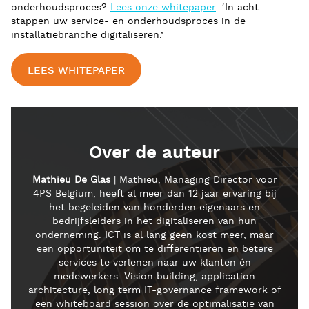
onderhoudsproces?
Lees onze whitepaper
: ‘In acht
stappen uw service- en onderhoudsproces in de
installatiebranche digitaliseren.’
LEES WHITEPAPER
Over de auteur
Mathieu De Glas
| Mathieu, Managing Director voor
4PS Belgium, heeft al meer dan 12 jaar ervaring bij
het begeleiden van honderden eigenaars en
bedrijfsleiders in het digitaliseren van hun
onderneming. ICT is al lang geen kost meer, maar
een opportuniteit om te differentiëren en betere
services te verlenen naar uw klanten én
medewerkers. Vision building, application
architecture, long term IT-governance framework of
een whiteboard session over de optimalisatie van