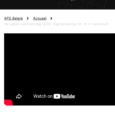
4PS België
Actueel
Terugblik klantendag 2019: Digitalisering zit 'm in eenvoud