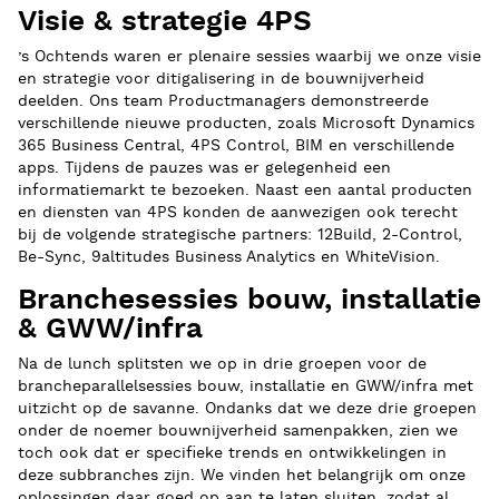
Visie & strategie 4PS
’s Ochtends waren er plenaire sessies waarbij we onze visie
en strategie voor ditigalisering in de bouwnijverheid
deelden. Ons team Productmanagers demonstreerde
verschillende nieuwe producten, zoals Microsoft Dynamics
365 Business Central, 4PS Control, BIM en verschillende
apps. Tijdens de pauzes was er gelegenheid een
informatiemarkt te bezoeken. Naast een aantal producten
en diensten van 4PS konden de aanwezigen ook terecht
bij de volgende strategische partners: 12Build, 2-Control,
Be-Sync, 9altitudes Business Analytics en WhiteVision.
Branchesessies bouw, installatie
& GWW/infra
Na de lunch splitsten we op in drie groepen voor de
brancheparallelsessies bouw, installatie en GWW/infra met
uitzicht op de savanne. Ondanks dat we deze drie groepen
onder de noemer bouwnijverheid samenpakken, zien we
toch ook dat er specifieke trends en ontwikkelingen in
deze subbranches zijn. We vinden het belangrijk om onze
oplossingen daar goed op aan te laten sluiten, zodat al